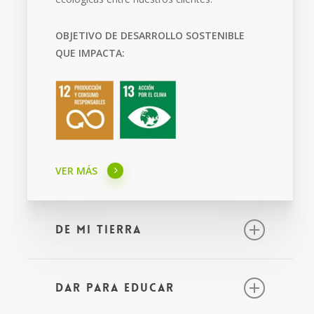
OBJETIVO DE DESARROLLO SOSTENIBLE
QUE IMPACTA:
VER MÁS
De mi Tierra
El programa “De Mi Tierra” nace como una
oportunidad para transformar la vida de
Dar para Educar
pequeños productores mujeres y hombres,