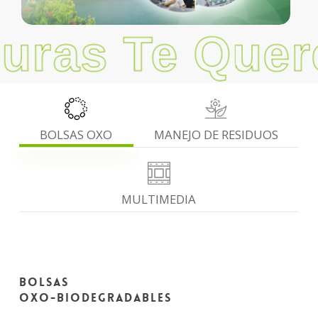
VER MÁS
ambiente creando un impacto positivo en el
mismo.
uras Te Quer
OBJETIVO DE DESARROLLO SOSTENIBLE
QUE IMPACTA:
VER MÁS
BOLSAS OXO
MANEJO DE RESIDUOS
VER MÁS
MULTIMEDIA
BOLSAS
OXO-BIODEGRADABLES