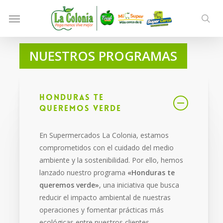
Skip
Menu
to
sea
main
content
NUESTROS PROGRAMAS
Honduras te
queremos verde
En Supermercados La Colonia, estamos
comprometidos con el cuidado del medio
ambiente y la sostenibilidad. Por ello, hemos
lanzado nuestro programa
«Honduras te
queremos verde»
, una iniciativa que busca
reducir el impacto ambiental de nuestras
operaciones y fomentar prácticas más
ecológicas entre nuestros clientes.