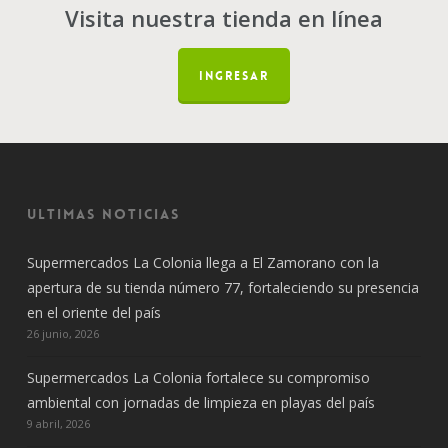
oriente
Visita nuestra tienda en línea
del
país
INGRESAR
Ultimas noticias
Supermercados La Colonia llega a El Zamorano con la
apertura de su tienda número 77, fortaleciendo su presencia
en el oriente del país
26 junio, 2026
Supermercados La Colonia fortalece su compromiso
ambiental con jornadas de limpieza en playas del país
9 abril, 2026