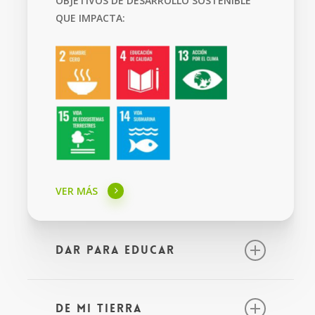
OBJETIVOS DE DESARROLLO SOSTENIBLE
QUE IMPACTA:
VER MÁS
Dar para Educar
GRACIAS A LA APORTACIÓN VOLUNTARIA
QUE REALIZAN NUESTROS CLIENTES
De mi Tierra