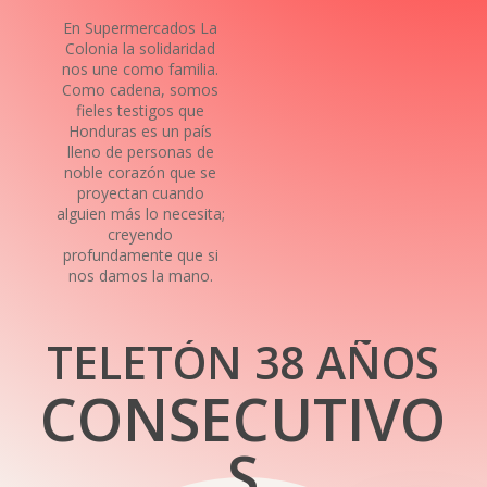
En Supermercados La
Colonia la solidaridad
nos une como familia.
Como cadena, somos
fieles testigos que
Honduras es un país
lleno de personas de
noble corazón que se
proyectan cuando
alguien más lo necesita;
creyendo
profundamente que si
nos damos la mano.
T
E
L
E
T
Ó
N
3
8
A
Ñ
O
S
C
O
N
S
E
C
U
T
I
V
O
S