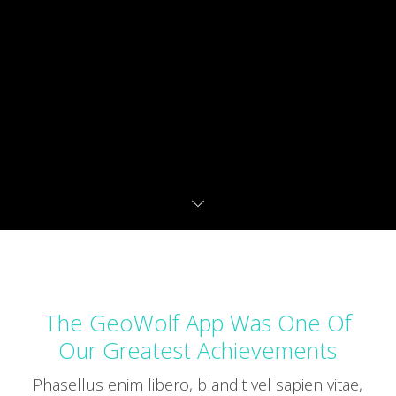
The GeoWolf App Was One Of
Our Greatest Achievements
Phasellus enim libero, blandit vel sapien vitae,